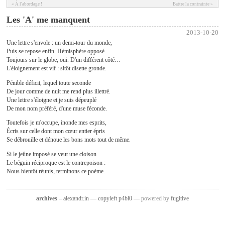
« À l'abordage !
Battre la contrainte »
Les 'A' me manquent
2013-10-20
Une lettre s'envole : un demi-tour du monde,
Puis se repose enfin. Hémisphère opposé.
Toujours sur le globe, oui. D'un différent côté…
L'éloignement est vif : sitôt disette gronde.
Pénible déficit, lequel toute seconde
De jour comme de nuit me rend plus illettré.
Une lettre s'éloigne et je suis dépeuplé
De mon nom préféré, d'une muse féconde.
Toutefois je m'occupe, inonde mes esprits,
Écris sur celle dont mon cœur entier épris
Se débrouille et dénoue les bons mots tout de même.
Si le jeûne imposé se veut une cloison
Le béguin réciproque est le contrepoison :
Nous bientôt réunis, terminons ce poème.
archives
–
alexandr.in
—
copyleft
p4bl0
— powered by
fugitive